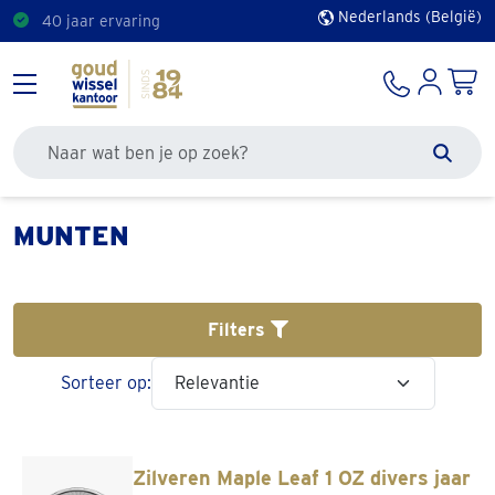
Nederlands (België)
40 jaar ervaring
Doorzoek de site
Zoek
MUNTEN
Filters
Sorteer op:
Zilveren Maple Leaf 1 OZ divers jaar