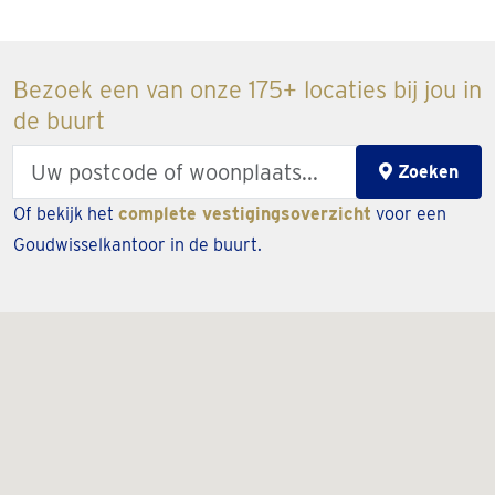
Bezoek een van onze 175+ locaties bij jou in
de buurt
Enter
Zoeken
your
Of bekijk het
complete vestigingsoverzicht
voor een
zipcode
Goudwisselkantoor in de buurt.
or
city