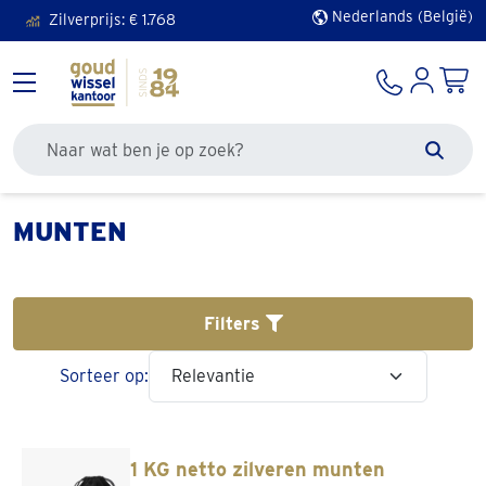
Nederlands (België)
Zilverprijs: €
1.768
Doorzoek de site
Zoek
MUNTEN
Filters
Sorteer op:
1 KG netto zilveren munten