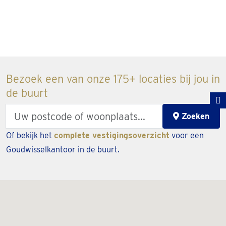
Bezoek een van onze 175+ locaties bij jou in
de buurt
Enter
Zoeken
your
Of bekijk het
complete vestigingsoverzicht
voor een
zipcode
Goudwisselkantoor in de buurt.
or
city