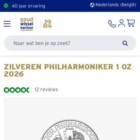
Nederlands (België)
40 jaar ervaring
Doorzoek de site
Zoek
ZILVEREN PHILHARMONIKER 1 OZ
2026
12 reviews