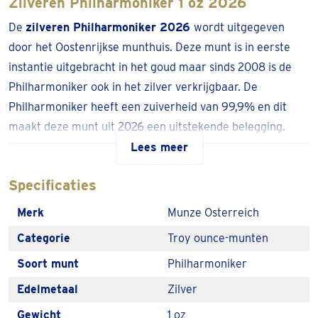
Zilveren Philharmoniker 1 oz 2026
De
zilveren Philharmoniker 2026
wordt uitgegeven
door het Oostenrijkse munthuis. Deze munt is in eerste
instantie uitgebracht in het goud maar sinds 2008 is de
Philharmoniker ook in het zilver verkrijgbaar. De
Philharmoniker heeft een zuiverheid van 99,9% en dit
maakt deze munt uit 2026 een uitstekende belegging.
Lees meer
Laat de
zilveren Philharmoniker
2026
thuisbezorgen of haal hem af in één van de
Specificaties
ruim 100 locaties in NL & BE.
Merk
Munze Osterreich
De
zilveren Philharmoniker 2026
leveren we uit
voorraad.
Categorie
Troy ounce-munten
Soort munt
Philharmoniker
De zilveren Philharmoniker uit 2026
Edelmetaal
Zilver
De zilveren Philharmoniker uit 2026 is een goede
investering als je in zilver wilt beleggen. Het is één van de
Gewicht
1 oz