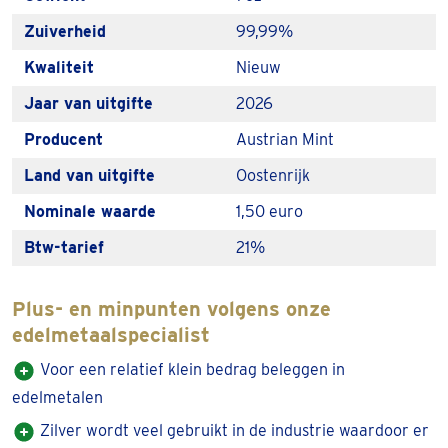
meest veelvoorkomende munten en is erg populair bij
Zuiverheid
99,99%
beleggers. De munt bevat 1 troy ounce aan puur zilver en
Kwaliteit
Nieuw
dit staat ook op de munt zelf aangegeven.
Jaar van uitgifte
2026
De zilveren Philharmoniker 1 troy ounce
Producent
Austrian Mint
2026 kopen
Land van uitgifte
Oostenrijk
Zilver is een edelmetaal wat onder beleggers enorm
populair is. Dit maakt de
zilveren Philharmoniker 1 oz
Nominale waarde
1,50 euro
2026
kopen vaak een goede investering. Doordat de
Btw-tarief
21%
vraag naar zilver toeneemt, kan de prijs van zilver ook
stijgen.
Plus- en minpunten volgens onze
edelmetaalspecialist
Het ontwerp van de zilveren Philharmoniker
1 troy ounce 2026
Voor een relatief klein bedrag beleggen in
De zilveren Philharmoniker staat in het teken van het
edelmetalen
bekende symfonieorkest: Wiener Philharmoniker. Dit komt
Zilver wordt veel gebruikt in de industrie waardoor er