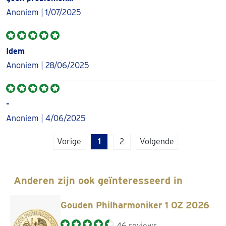
informatie over het aanschaffen van zilveren munten?
Anoniem | 1/07/2025
Kom dan langs bij een van onze ruim 100 kantoren in heel
Nederland en België.
Idem
Anoniem | 28/06/2025
-
Anoniem | 4/06/2025
Vorige
1
2
Volgende
Anderen zijn ook geïnteresseerd in
Gouden Philharmoniker 1 OZ 2026
46 reviews