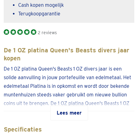
Cash kopen mogelijk
Terugkoopgarantie
2 reviews
De 1 OZ platina Queen's Beasts divers jaar
kopen
De 1 OZ platina Queen's Beasts 1 OZ divers jaar is een
solide aanvulling in jouw portefeuille van edelmetaal. Het
edelmetaal Platina is in opkomst en wordt door bekende
muntenhuizen steeds vaker gebruikt om nieuwe bullion
coins uit te brengen. De 1 OZ platina Queen's Beasts 1 OZ
van de Royal Mint uit het Verenigd Koninkrijk is zo’n munt.
Lees meer
Zijn afkomst van het solide muntenhuis, maakt de munt
Specificaties
meteen geliefd onder beleggers.