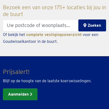
Bezoek een van onze 175+ locaties bij jou in
de buurt
Enter
Zoeken
your
Of bekijk het
complete vestigingsoverzicht
voor een
zipcode
Goudwisselkantoor in de buurt.
or
city
Prijsalert!
Blijf op de hoogte van de laatste koerswisselingen.
Aanmelden