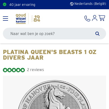
Nederlands (België)
40 jaar ervaring
Doorzoek de site
Zoek
PLATINA QUEEN'S BEASTS 1 OZ
DIVERS JAAR
2 reviews