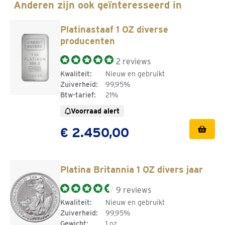
Anderen zijn ook geïnteresseerd in
wensen of wil je meer informatie over het aanschaffen
van platina munten? Kom dan langs bij een van onze ruim
Platinastaaf 1 OZ diverse
100 kantoren. Onze edelmetaalspecialisten denken graag
producenten
met je mee!
2 reviews
Kwaliteit:
Nieuw en gebruikt
Zuiverheid:
99,95%
Btw-tarief:
21%
Voorraad alert
€ 2.450,00
Platina Britannia 1 OZ divers jaar
9 reviews
Kwaliteit:
Nieuw en gebruikt
Zuiverheid:
99,95%
Gewicht:
1 oz