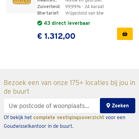
Kwaliteit:
Nieuw en gebruikt
Zuiverheid:
99,99% - 24 karaat
Btw-tarief:
Vrijgesteld van btw
43 direct leverbaar
€ 1.312,00
Bezoek een van onze 175+ locaties bij jou in
de buurt
Enter
Zoeken
your
Of bekijk het
complete vestigingsoverzicht
voor een
zipcode
Goudwisselkantoor in de buurt.
or
city