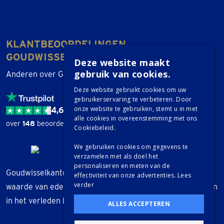
KLANTBEOORDELINGEN
GOUDWISSELKANTOOR
Deze website maakt
gebruik van cookies.
Anderen over Goudwisselkantoor
Deze website gebruikt cookies om uw
gebruikerservaring te verbeteren. Door
onze website te gebruiken, stemt u in met
4,6 / 5
alle cookies in overeenstemming met ons
over
148
beoordelingen.
Cookiebeleid.
We gebruiken cookies om gegevens te
verzamelen met als doel het
personaliseren en meten van de
Goudwisselkantoor geeft geen beleggingsadvies. De
effectiviteit van onze advertenties.
Lees
verder
waarde van edelmetalen kan fluctueren. Waardestijgingen
in het verleden bieden geen garantie voor de toekomst.
ALLES ACCEPTEREN