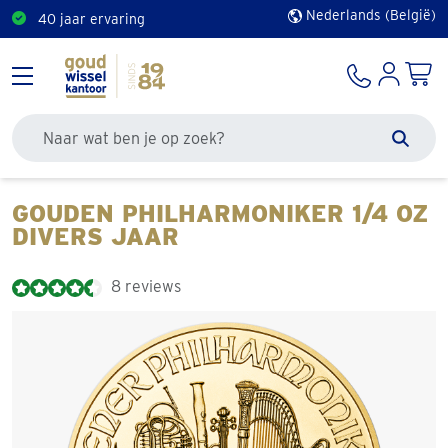
Nederlands (België)
40 jaar ervaring
Doorzoek de site
Zoek
GOUDEN PHILHARMONIKER 1/4 OZ
DIVERS JAAR
8 reviews