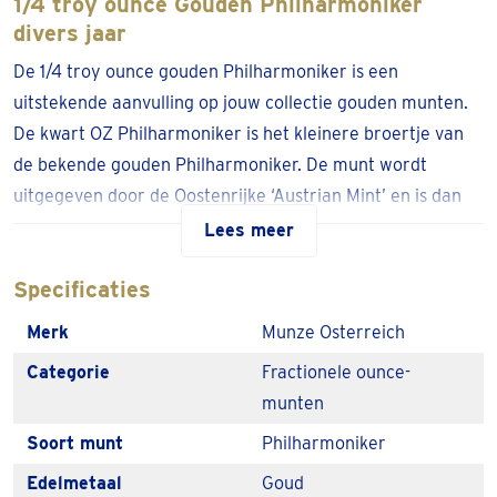
1/4 troy ounce Gouden Philharmoniker
divers jaar
De 1/4 troy ounce gouden Philharmoniker is een
uitstekende aanvulling op jouw collectie gouden munten.
De kwart OZ Philharmoniker is het kleinere broertje van
de bekende gouden Philharmoniker. De munt wordt
uitgegeven door de Oostenrijke ‘Austrian Mint’ en is dan
ook een echte Europese gouden beleggingsmunt. De
Lees meer
hoogst mogelijke zuiverheid van 999,9 puur goud maakt
Specificaties
ook deze 1/4 troy ounce Philharmoniker zeer geliefd.
Merk
Munze Osterreich
De
1/4 troy ounce gouden Philharmoniker
heeft een
korte levertijd en is vrijgesteld van btw.
Categorie
Fractionele ounce-
Laat de Philharmoniker thuisbezorgen of in één van
munten
onze 100+ afhaallocaties in NL & BE.
Soort munt
Philharmoniker
De 1/4 OZ gouden Philharmoniker
Edelmetaal
Goud