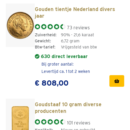
Investeren in gouden munten zoals de 1/4 troy ounce
Gouden tientje Nederland divers
Philharmoniker is een verstandige keuze.
jaar
Goudwisselkantoor is met meer dan 3 decennia ervaring
73 reviews
expert in fysiek edelmetaal. We verkopen beleggingsgoud
Zuiverheid:
90% - 21,6 karaat
en zilver altijd op scherpe live prijzen. We gebruiken
Gewicht:
6,72 gram
hiervoor de wettelijke kaders. Heb je speciale wensen of
Btw-tarief:
Vrijgesteld van btw
wil je verschillende gouden munten aanschaffen? Kom dan
630 direct leverbaar
langs bij een van onze ruim 100 kantoren in heel
Bij groter aantal:
Nederland en België. Onze edelmetaalspecialisten denken
Levertijd ca. 1 tot 2 weken
graag met je mee!
€ 808,00
Goudstaaf 10 gram diverse
producenten
101 reviews