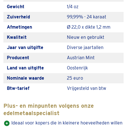
De 1/4 troy ounce gouden Philharmoniker is perfect voor
Gewicht
1/4 oz
de belegger / verzamelaar die zijn collectie gouden
Zuiverheid
99,99% - 24 karaat
munten gelaagd wil opbouwen. De kwart troy ounce
Afmetingen
Ø 22,0 x dikte 1,2 mm
Philharmoniker maakt het namelijk mogelijk om in
kleinere hoeveelheden goud te investeren. Bovendien is
Kwaliteit
Nieuw en gebruikt
het makkelijker om kleine hoeveelheden te (her)verdelen
Jaar van uitgifte
Diverse jaartallen
of eventueel te schenken.
Producent
Austrian Mint
Geschiedenis van de gouden Philharmoniker
Land van uitgifte
Oostenrijk
De gouden Philharmoniker werd voor het eerst
Nominale waarde
25 euro
uitgegeven in 1989. Het Oostenrijkse munthuis ‘Austrian
Btw-tarief
Vrijgesteld van btw
Mint’ wilde graag een graantje meepikken van de
wereldwijde handel in gouden beleggingsmunten. Die
Plus- en minpunten volgens onze
werd op dat moment vooral gedomineerd door de gouden
edelmetaalspecialist
beleggingsmunten uit Zuid-Afrika, Canada en Amerika.
Ideaal voor kopers die in kleinere hoeveelheden willen