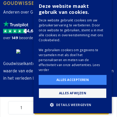
GOUDWISSELKANTOOR
Deze website maakt
gebruik van cookies.
Anderen over Goudwisselkantoor
Deze website gebruikt cookies om uw
gebruikerservaring te verbeteren. Door
onze website te gebruiken, stemt u in met
4,6 / 5
alle cookies in overeenstemming met ons
over
149
beoordelingen.
Cookiebeleid.
We gebruiken cookies om gegevens te
verzamelen met als doel het
personaliseren en meten van de
Goudwisselkantoor geeft geen beleggingsadvies. De
effectiviteit van onze advertenties.
Lees
verder
waarde van edelmetalen kan fluctueren. Waardestijgingen
in het verleden bieden geen garantie voor de toekomst.
ALLES ACCEPTEREN
ALLES AFWIJZEN
Aantal
DETAILS WEERGEVEN
In winkelwagen
© Goudwisselkantoor
STRIKT NOODZAKELIJK