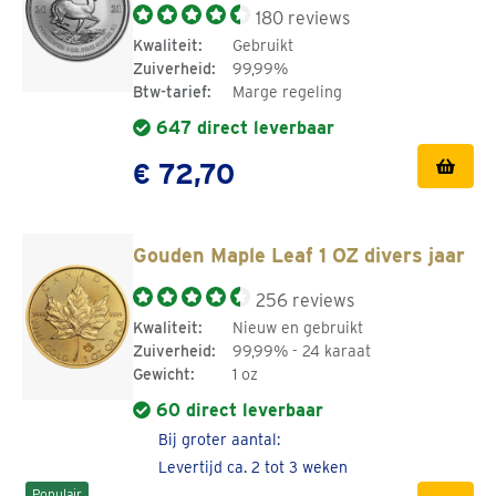
Coert Steynberg.
180 reviews
Kwaliteit:
Gebruikt
Het ontwerp van de Gouden Krugerrand is sinds 1967 niet
Zuiverheid:
99,99%
Btw-tarief:
Marge regeling
veranderd.
647 direct leverbaar
Goud kopen bij Goudwisselkantoor
€ 72,70
Investeren in gouden munten zoals de 1 OZ gouden
Krugerrand is een verstandige keuze. Goudwisselkantoor
is met meer dan 3 decennia ervaring expert in fysiek
Gouden Maple Leaf 1 OZ divers jaar
edelmetaal. We verkopen beleggingsgoud en zilver altijd
256 reviews
op scherpe live prijzen. We gebruiken hiervoor de
Kwaliteit:
Nieuw en gebruikt
wettelijke kaders. Heb je speciale wensen of wil je
Zuiverheid:
99,99% - 24 karaat
verschillende gouden munten aanschaffen? Kom dan
Gewicht:
1 oz
langs bij een van onze ruim 100 kantoren in heel
60 direct leverbaar
Nederland en België. Onze edelmetaalspecialisten denken
Bij groter aantal:
graag met je mee!
Levertijd ca. 2 tot 3 weken
Populair