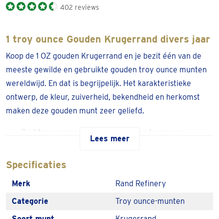
402 reviews
1 troy ounce Gouden Krugerrand divers jaar
Koop de 1 OZ gouden Krugerrand en je bezit één van de
meeste gewilde en gebruikte gouden troy ounce munten
wereldwijd. En dat is begrijpelijk. Het karakteristieke
ontwerp, de kleur, zuiverheid, bekendheid en herkomst
maken deze gouden munt zeer geliefd.
De 1
troy ounce gouden Krugerrand van een
Lees meer
willekeurig jaar
heeft een zeer korte levertijd en is
vrijgesteld van btw.
Specificaties
Koop de Krugerrand direct online of in één van de
Merk
Rand Refinery
ruim 80 afhaallocaties in NL & BE.
Categorie
Troy ounce-munten
Zo werd de 1 OZ gouden Krugerrand geliefd
Soort munt
Krugerrand