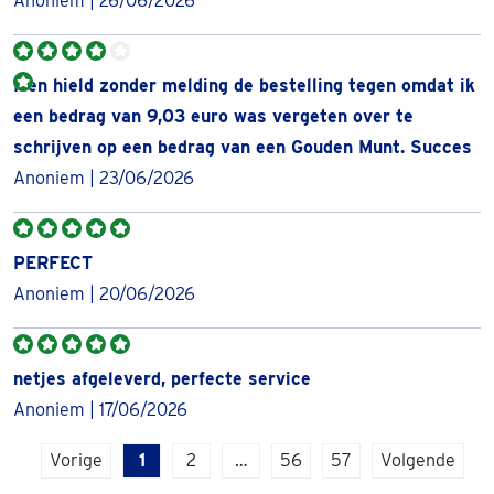
Anoniem | 26/06/2026
behoort hij tot de meest bekende beleggingsmunten in de
wereld.
Men hield zonder melding de bestelling tegen omdat ik
Waarom de 1 troy ounce Gouden Krugerrand
een bedrag van 9,03 euro was vergeten over te
kopen?
schrijven op een bedrag van een Gouden Munt. Succes
Het kopen van 1 troy ounce gouden Krugerrand is de
Anoniem | 23/06/2026
perfecte keuze als je fysiek goud in eigen beheer wilt
hebben
. De Krugerrand behoort door zijn ‘naam en faam’
PERFECT
tot de standaard onder beleggers in goud. De 1 OZ
Anoniem | 20/06/2026
Krugerrand is in de afgelopen 50 jaar in meer dan 60
miljoen ounces verkocht.
Het ontwerp van de Krugerrand
netjes afgeleverd, perfecte service
Anoniem | 17/06/2026
De gouden Krugerrand dankt zijn naam aan Paul Kruger,
één van de meeste bekende presidenten van de Zuid-
Vorige
1
2
…
56
57
Volgende
Afrikaanse Republiek. De naam ‘Rand’ komt van het