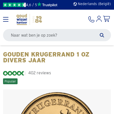
Nederlands (België)
4,6 / 5
Doorzoek de site
Zoek
GOUDEN KRUGERRAND 1 OZ
DIVERS JAAR
402 reviews
Populair