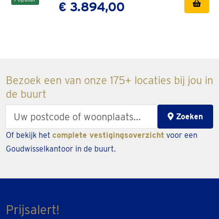
€ 3.894,00
Bezoek een van onze 175+ locaties bij jou in
de buurt
Enter
Zoeken
your
Of bekijk het
complete vestigingsoverzicht
voor een
zipcode
Goudwisselkantoor in de buurt.
or
city
Prijsalert!