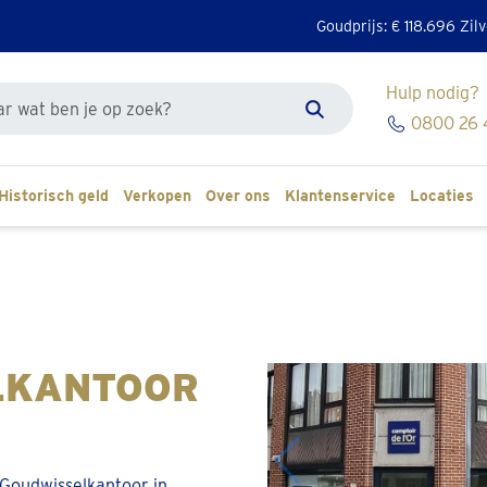
Goudprijs: €
118.696
Zilv
Hulp nodig?
k de site
0800 26 
Zoeken
Historisch geld
Verkopen
Over ons
Klantenservice
Locaties
LKANTOOR
 Goudwisselkantoor in