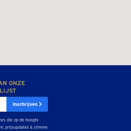
AN ONZE
LIJST
Inschrijven
ees die op de hoogte
en, prijsupdates & slimme