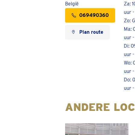
België
Za: 1
uur -
069490360
Zo: 
Ma: 0
Plan route
uur -
Di: 0
uur -
Wo: 0
uur -
Do: 0
uur -
ANDERE LOC