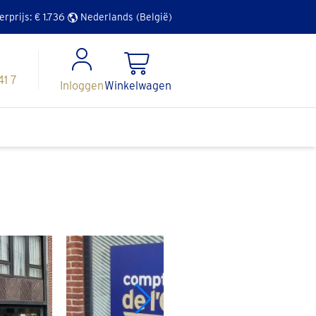
erprijs: €
1.736
Nederlands (België)
41 7
Inloggen
Winkelwagen