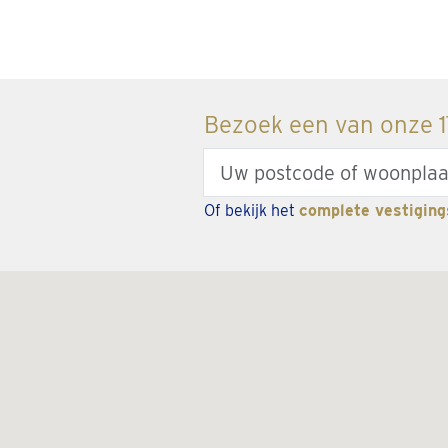
Bezoek een van onze 17
Enter
your
Of bekijk het
complete vestiging
zipcode
or
city