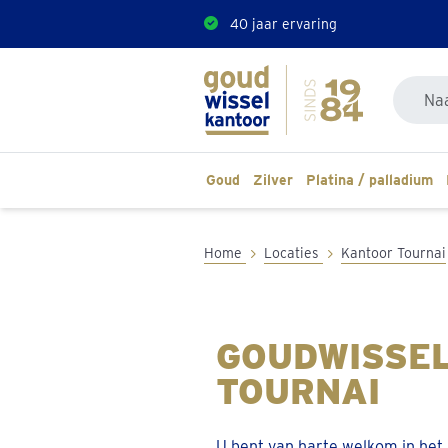
40 jaar ervaring
Doorzoe
Goud
Zilver
Platina / palladium
Home
Locaties
Kantoor Tournai
GOUDWISSE
TOURNAI
U bent van harte welkom in het