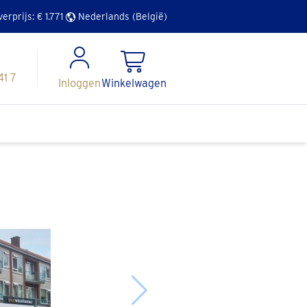
verprijs: €
1.771
Nederlands (België)
41 7
Inloggen
Winkelwagen