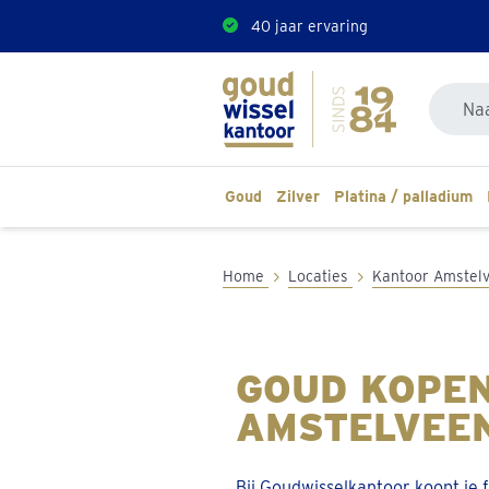
40 jaar ervaring
Doorzoe
Goud
Zilver
Platina / palladium
Home
Locaties
Kantoor Amstel
GOUD KOPEN
AMSTELVEE
Bij Goudwisselkantoor koopt je 