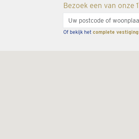
Bezoek een van onze 17
Enter
your
Of bekijk het
complete vestiging
zipcode
or
city