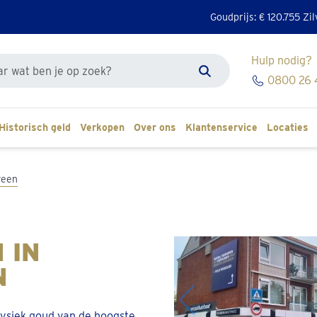
Goudprijs: €
120.755
Zil
Hulp nodig?
k de site
0800 26 
Zoeken
Historisch geld
Verkopen
Over ons
Klantenservice
Locaties
veen
 IN
N
fysiek goud van de hoogste