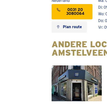
Nederland
Ma: 0
Di: 0
0031 20
3080064
Wo: 0
Do: 0
Plan route
Vr: 0
ANDERE LOC
AMSTELVEE