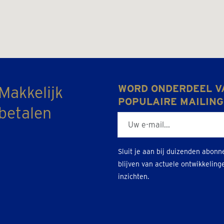
Makkelijk
WORD ONDERDEEL V
POPULAIRE MAILING
betalen
E-mailadres
Sluit je aan bij duizenden abonn
blijven van actuele ontwikkeling
inzichten.