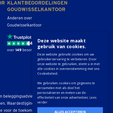
OR
KLANTBEOORDELINGEN
GOUDWISSELKANTOOR
Anderen over
Goudwisselkantoor
Deze website maakt
4,6 / 5
gebruik van cookies.
over
149
beoordelingen.
Deze website gebruikt cookies om uw
gebruikerservaring te verbeteren. Door
onze website te gebruiken, stemt u in met
alle cookies in overeenstemming met ons
Cookiebeleid.
We gebruiken cookies om gegevens te
verzamelen met als doel het
personaliseren en meten van de
n beleggingsadvies. De waarde
effectiviteit van onze advertenties.
Lees
verder
en. Waardestijgingen in het
ie voor de toekomst.
ALLES ACCEPTEREN