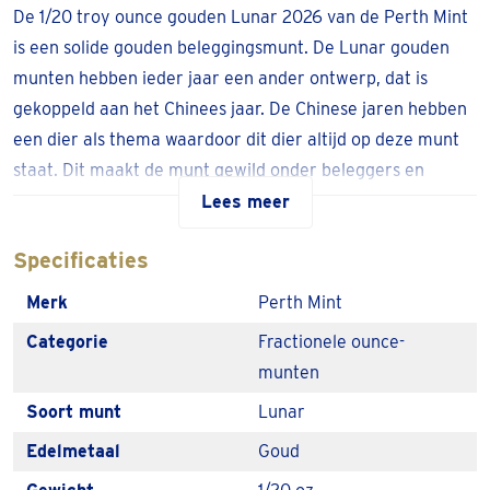
De 1/20 troy ounce gouden Lunar 2026 van de Perth Mint
is een solide gouden beleggingsmunt. De Lunar gouden
munten hebben ieder jaar een ander ontwerp, dat is
gekoppeld aan het Chinees jaar. De Chinese jaren hebben
een dier als thema waardoor dit dier altijd op deze munt
staat. Dit maakt de munt gewild onder beleggers en
verzamelaars.
Lees meer
De
1/20 troy ounce gouden Lunar van
Specificaties
2026
leveren we uit voorraad en is vrijgesteld van
Merk
Perth Mint
btw.
Laat de Lunar thuisbezorgen of haal hem op in één
Categorie
Fractionele ounce-
van onze 100+ afhaallocaties.
munten
Soort munt
Lunar
De gouden Lunar van 2026
Edelmetaal
Goud
Het jaar 2026 is het Chinese jaar van het paard. Om die
reden is het paard ook het centrale thema van de munt en