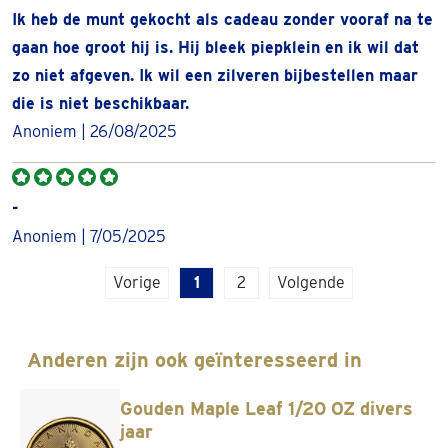
in de munt zit verwerkt.
Ik heb de munt gekocht als cadeau zonder vooraf na te
gaan hoe groot hij is. Hij bleek piepklein en ik wil dat
Waarom de 1/20 troy ounce gouden Lunar
zo niet afgeven. Ik wil een zilveren bijbestellen maar
2026 kopen?
die is niet beschikbaar.
Het kopen van 1/20 troy ounce gouden Lunar van 2026 is
Anoniem | 26/08/2025
een goede keuze als je fysiek goud in eigen beheer wilt
hebben. Ook kan het zo zijn dat de waarde van jouw Lunar
blijft stijgen. Dit door de verzamelwaarde van de munt en
-
doordat het ontwerp van de munt per jaar verschilt.
Anoniem | 7/05/2025
Het ontwerp van de Lunar 2026
Vorige
1
2
Volgende
Zoals besproken, heeft de Lunar ieder jaar een ander
ontwerp gecombineerd aan een dier. Dit jaar wordt de
Anderen zijn ook geïnteresseerd in
munt gesierd door een paard. Naast het dier staat de
tekst Horse 2026 en subtiel de letter P verwerkt. De letter
Gouden Maple Leaf 1/20 OZ divers
P refereert naar producent Perth Mint.
jaar