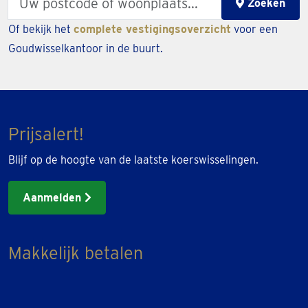
Zoeken
your
Of bekijk het
complete vestigingsoverzicht
voor een
zipcode
Goudwisselkantoor in de buurt.
or
city
Prijsalert!
Blijf op de hoogte van de laatste koerswisselingen.
Aanmelden
Makkelijk betalen