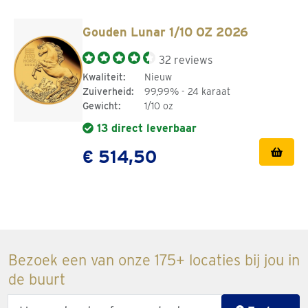
van onze ruim 100 kantoren. Onze edelmetaalspecialisten
denken graag met je mee!
Gouden Lunar 1/10 OZ 2026
32 reviews
Kwaliteit:
Nieuw
Zuiverheid:
99,99% - 24 karaat
Gewicht:
1/10 oz
13 direct leverbaar
€ 514,50
Bezoek een van onze 175+ locaties bij jou in
de buurt
Enter